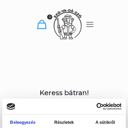
0
Keress bátran!
Ha kérdésed van, vagy segítségre lenne szükséged, akkor az
alábbi elérhetőségen elérsz.
Beleegyezés
Részletek
A sütikről
kapcsolat@szovadaszo.hu