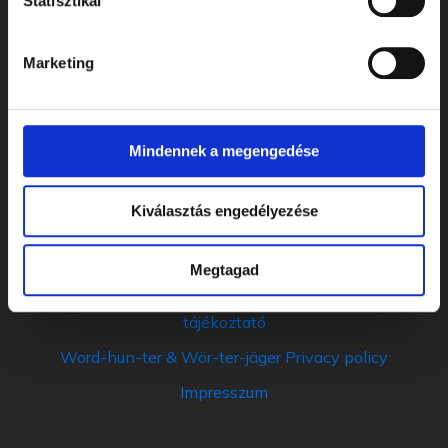
Statisztikai
Videók
Rólunk
Marketing
Kapcsolat
Mindennek a megengedése
Hasznos linkek
Kiválasztás engedélyezése
Adatkezelési tájékoztató
Általános szerződési feltételek
Megtagad
Szó-va-dá-szó kiegészitó csomag Adatkezelési
tájékoztató
Word-hun-ter & Wör-ter-jäger Privacy policy
Impresszum