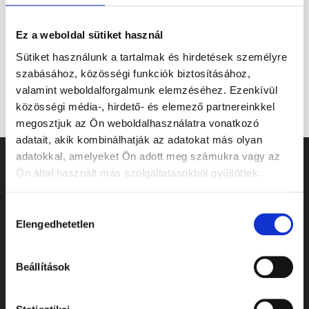
Ez a weboldal sütiket használ
Sütiket használunk a tartalmak és hirdetések személyre
szabásához, közösségi funkciók biztosításához,
valamint weboldalforgalmunk elemzéséhez. Ezenkívül
közösségi média-, hirdető- és elemező partnereinkkel
megosztjuk az Ön weboldalhasználatra vonatkozó
adatait, akik kombinálhatják az adatokat más olyan
adatokkal, amelyeket Ön adott meg számukra vagy az
Navigáció
Ön által használt más szolgáltatásokból gyűjtöttek.
Hozzájárulás
Vásárlás
Elengedhetetlen
kiválasztása
A játék törzsfejlődése
Beállítások
Feladatlapok