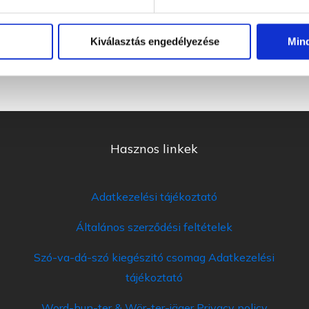
nyanyelvi pogácsák), illetve műveltségi
télkedőt menedzselek (HetedHét kvíz).
Kiválasztás engedélyezése
Min
m, hogy Zsuzsival közösen ötletelhetek
a Szó-va-dá-szó játékon.
Hasznos linkek
Adatkezelési tájékoztató
Általános szerződési feltételek
Szó-va-dá-szó kiegészitó csomag Adatkezelési
tájékoztató
Word-hun-ter & Wör-ter-jäger Privacy policy