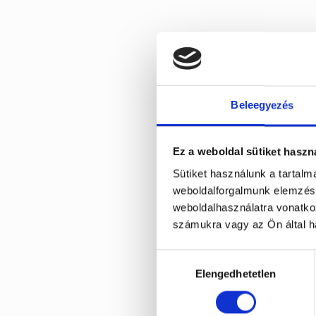
Beleegyezés
Ha
Ez a weboldal sütiket haszn
Sütiket használunk a tartal
weboldalforgalmunk elemzésé
weboldalhasználatra vonatko
számukra vagy az Ön által ha
Hozzájárulás
fo
Elengedhetetlen
kiválasztása
faragok