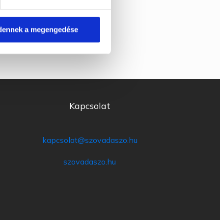
dennek a megengedése
Kapcsolat
kapcsolat@szovadaszo.hu
szovadaszo.hu