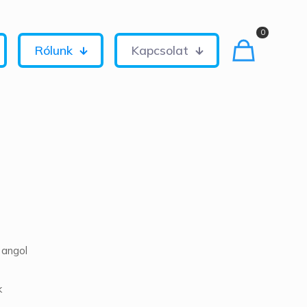
0
Rólunk
Kapcsolat
 angol
k