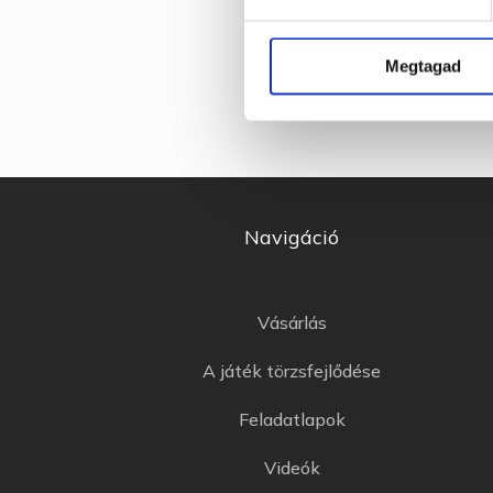
(A
ve
Megtagad
Élveze
Navigáció
Vásárlás
A játék törzsfejlődése
Feladatlapok
Videók