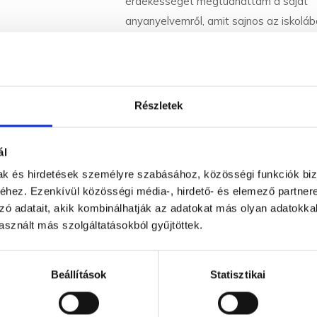
érdekességet megtudhattam a saját
anyanyelvemről, amit sajnos az iskolá
tanítanak, pedig úgy sokkal izgalmasa
egy-egy nyelvtanóra.
Részletek
tvani Csaba –
ál
nyelvi
mak és hirdetések személyre szabásához, közösségi funkciók biz
hez. Ezenkívül közösségi média-, hirdető- és elemező partner
tanácsadó
zó adatait, akik kombinálhatják az adatokat más olyan adatokka
sznált más szolgáltatásokból gyűjtöttek.
Akkor vagyok elememben, ha a nyelvvel
glalkozhatok. Verses találós kérdéseket
Beállítások
Statisztikai
 (Parányi talányok), nyelvi rejtvényeket
gyártok és nyelvi babonák ellen küzdök