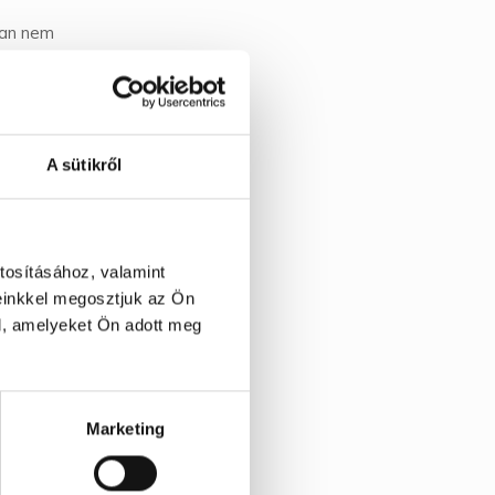
ban nem
bb lenne
A sütikről
tosításához, valamint
einkkel megosztjuk az Ön
l, amelyeket Ön adott meg
Marketing