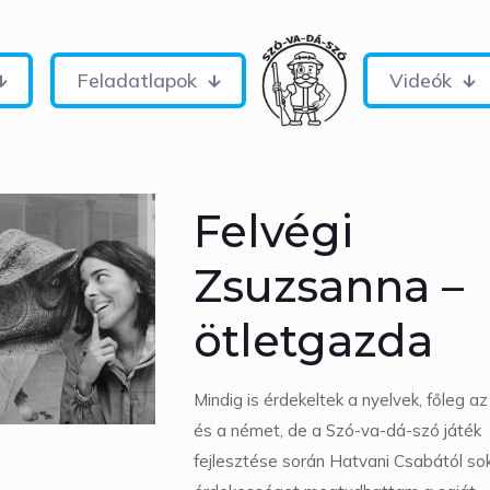
Feladatlapok
Videók
Felvégi
Zsuzsanna –
ötletgazda
Mindig is érdekeltek a nyelvek, főleg az
és a német, de a Szó-va-dá-szó játék
fejlesztése során Hatvani Csabától so