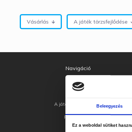
Vásárlás
A játék törzsfejlődése
Navigáció
Vásárlás
A játék törzsfejlődése
Beleegyezés
Feladatlapok
Ez a weboldal sütiket haszn
Videók