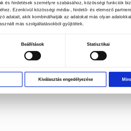
mak és hirdetések személyre szabásához, közösségi funkciók biz
Word-hun-ter & Wör-ter-jäger Privacy policy
hez. Ezenkívül közösségi média-, hirdető- és elemező partner
Impresszum
zó adatait, akik kombinálhatják az adatokat más olyan adatokka
sznált más szolgáltatásokból gyűjtöttek.
© 2025, szovadaszo.hu, Minden jog fenntartva.
Beállítások
Statisztikai
Kiválasztás engedélyezése
Min