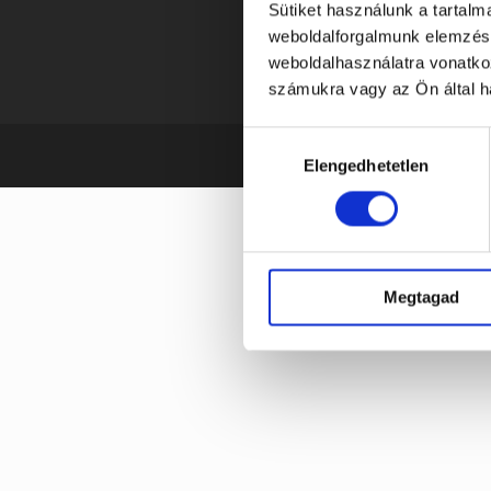
Sütiket használunk a tartal
weboldalforgalmunk elemzésé
Rólunk
weboldalhasználatra vonatko
Kapcsolat
számukra vagy az Ön által ha
Hozzájárulás
Elengedhetetlen
kiválasztása
Megtagad