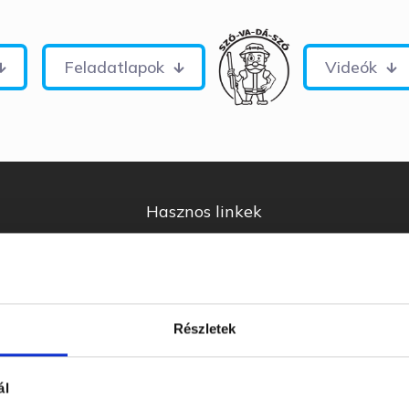
Feladatlapok
Videók
Hasznos linkek
Adatkezelési tájékoztató
Általános szerződési feltételek
Részletek
Szó-va-dá-szó kiegészitó csomag Adatkezelési
tájékoztató
ál