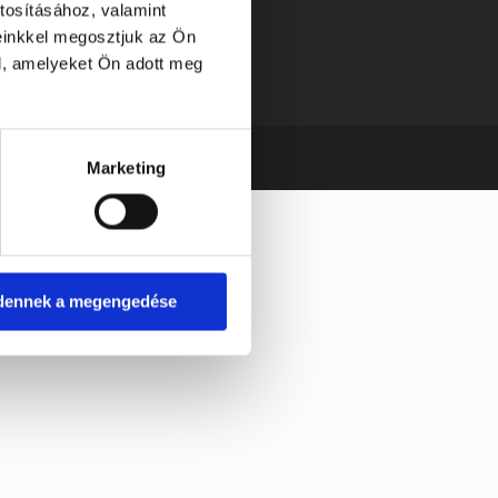
tosításához, valamint
einkkel megosztjuk az Ön
l, amelyeket Ön adott meg
Marketing
dennek a megengedése