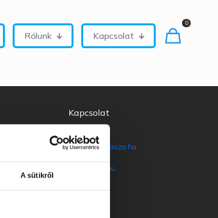
0
Rólunk
Kapcsolat
Kapcsolat
kapcsolat@szovadaszo.hu
szovadaszo.hu
A sütikről